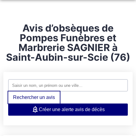
ORGANISER DES OBSÈQUES
PRÉVOIR SES OBSÈQUES
Avis d’obsèques de
MONUMENTS FUNÉRAIRES
Pompes Funèbres et
SERVICES AUX FAMILLES
Marbrerie SAGNIER à
NOS AGENCES
Saint-Aubin-sur-Scie (76)
ESPACES HOMMAGES
NEUVILLE-LÈS-DIEPPE
FACEBOOK
SAINT-NICOLAS D’ALIERMONT
LES GRANDES-VENTES
Rechercher un avis
Créer une alerte avis de décès
DIEPPE