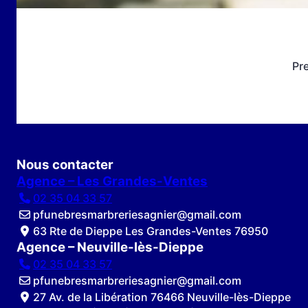
Pr
Nous contacter
Agence – Les Grandes-Ventes
02 35 04 33 57
pfunebresmarbreriesagnier@gmail.com
63 Rte de Dieppe Les Grandes-Ventes 76950
Agence – Neuville-lès-Dieppe
02 35 04 33 57
pfunebresmarbreriesagnier@gmail.com
27 Av. de la Libération 76466 Neuville-lès-Dieppe