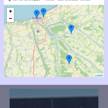
+
−
Leaflet