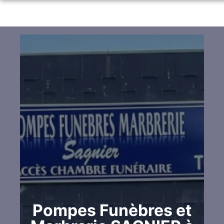
ORGANISER DES OBSÈQUES
PRÉVOIR SES OBSÈQUES
MONUMENTS FUNÉRAIRES
SERVICES AUX FAMILLES
NOS AGENCES
ESPACES HOMMAGES
NEUVILLE-LÈS-DIEPPE
FACEBOOK
SAINT-NICOLAS D’ALIERMONT
LES GRANDES-VENTES
DIEPPE
Pompes Funèbres et