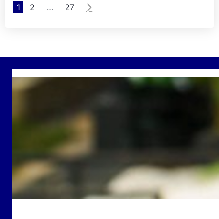
1
2
…
27