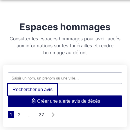
ORGANISER DES OBSÈQUES
PRÉVOIR SES OBSÈQUES
Espaces hommages
MONUMENTS FUNÉRAIRES
SERVICES AUX FAMILLES
Consulter les espaces hommages pour avoir accès
aux informations sur les funérailles et rendre
NOS AGENCES
hommage au défunt
ESPACES HOMMAGES
NEUVILLE-LÈS-DIEPPE
FACEBOOK
SAINT-NICOLAS D’ALIERMONT
Rechercher un avis
LES GRANDES-VENTES
Créer une alerte avis de décès
DIEPPE
1
2
…
27