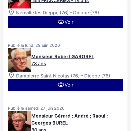
Née FRANCERIES
- 74 ans
-
Neuville lès Dieppe (76)
Dieppe (76)
Voir
Publié le lundi 29 juin 2026
Monsieur Robert GABOREL
73 ans
-
Dampierre Saint Nicolas (76)
Dieppe (76)
Voir
Publié le samedi 27 juin 2026
Monsieur Gérard ; André ; Raoul ;
Georges BUREL
80 ans