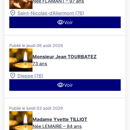
Née FLAMANT
– 97 ans
Saint-Nicolas-d’Aliermont (76)
Voir
Publié le jeudi 06 août 2026
Monsieur Jean TOURBATEZ
73 ans
Dieppe (76)
Voir
Publié le lundi 03 août 2026
Madame Yvette TILLIOT
Née LEMAIRE
– 84 ans