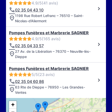
4.9/5
(41 avis)
02 35 04 43 10
1198 Rue Robert Lefranc – 76510 – Saint-
Nicolas-d’Aliermont
Pompes Funèbres et Marbrerie SAGNIER
4.9/5
(165 avis)
02 35 04 33 57
27 Av. de la Libération – 76370 – Neuville-lès-
Dieppe
Pompes Funèbres et Marbrerie SAGNIER
5/5
(23 avis)
02 35 04 60 86
63 Rte de Dieppe – 76950 – Les Grandes-
Ventes
+