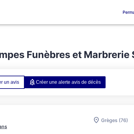
Perma
TS FUNÉRAIRES
SERVICES AUX FAMILLES
NOS AGENCES
ESPA
mpes Funèbres et Marbrerie
r un avis
Créer une alerte avis de décès
Grèges (76)
ans