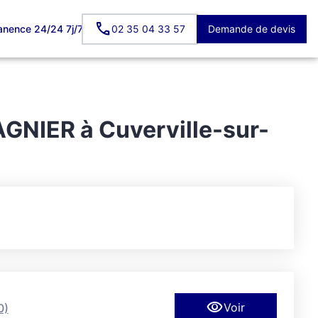
nence 24/24 7j/7
02 35 04 33 57
Demande de devis
CES HOMMAGES
FACEBOOK
GNIER à Cuverville-sur-
Voir
0)