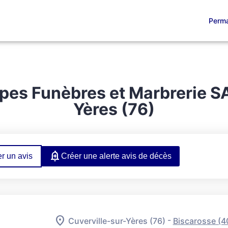
Perma
TS FUNÉRAIRES
SERVICES AUX FAMILLES
NOS AGENCES
ESPA
pes Funèbres et Marbrerie SA
Yères (76)
r un avis
Créer une alerte avis de décès
-
Cuverville-sur-Yères (76)
Biscarosse (4