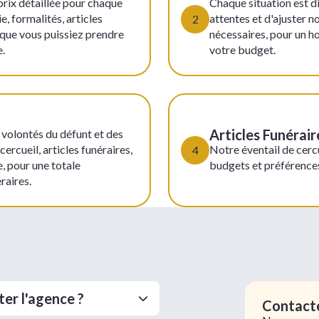
prix détaillée pour chaque
Chaque situation est d
, formalités, articles
attentes et d'ajuster n
2
n que vous puissiez prendre
nécessaires, pour un h
e.
votre budget.
Articles Funérair
volontés du défunt et des
ercueil, articles funéraires,
Notre éventail de cercu
4
e, pour une totale
budgets et préférences
raires.
er l'agence ?
Contacte