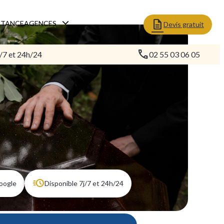
STANCE
AGENCES
Devis gratuit
/7 et 24h/24
02 55 03 06 05
Google
Disponible 7j/7 et 24h/24