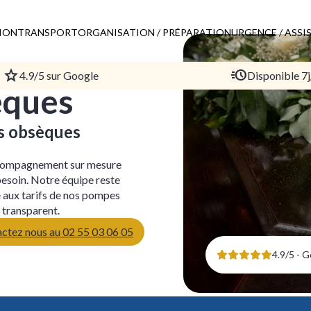
TION
TRANSPORT
ORGANISATION / PRÉPARATION
URGENCE / ASSI
4.9/5 sur Google
Disponible 7j
èques
es obsèques
compagnement sur mesure
esoin. Notre équipe reste
 aux tarifs de nos pompes
t transparent.
ctez nous au 02 55 03 06 05
4.9/5 - 