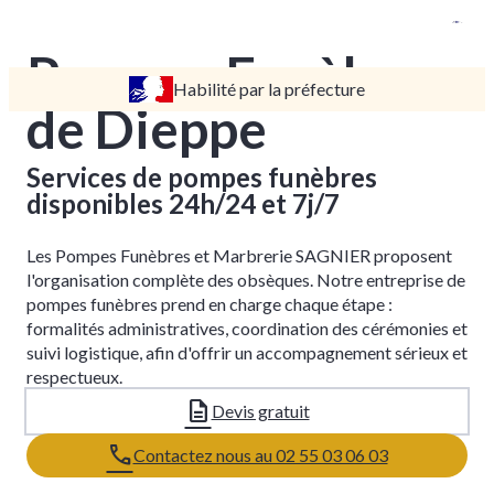
Pompes Funèbres
Habilité par la préfecture
TARIFS
de Dieppe
DEVIS
DÉMARCHES
Services de pompes funèbres
disponibles 24h/24 et 7j/7
CRÉMATION / INCINÉRATION
TRANSPORT
Les Pompes Funèbres et Marbrerie SAGNIER proposent
ORGANISATION / PRÉPARATION
l'organisation complète des obsèques. Notre entreprise de
pompes funèbres prend en charge chaque étape :
URGENCE / ASSISTANCE
formalités administratives, coordination des cérémonies et
suivi logistique, afin d'offrir un accompagnement sérieux et
AGENCES
respectueux.
BLANGY-SUR-BRESLE
Devis gratuit
LES GRANDES-VENTES
Contactez nous au 02 55 03 06 03