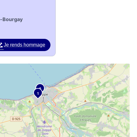
du-Bourgay
Je rends hommage
2
1