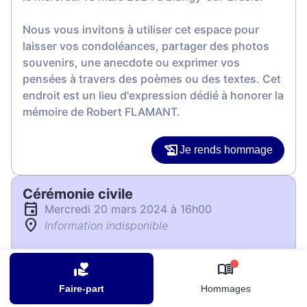
Nous vous invitons à utiliser cet espace pour
laisser vos condoléances, partager des photos
souvenirs, une anecdote ou exprimer vos
pensées à travers des poèmes ou des textes. Cet
endroit est un lieu d'expression dédié à honorer la
mémoire de Robert FLAMANT.
Je rends hommage
Cérémonie civile
mercredi 20 mars 2024 à 16h00
Information indisponible
Je rends hommage
0
Faire-part
Hommages
Déroulé des obsèques