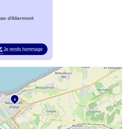
las-d'Aliermont
Je rends hommage
4