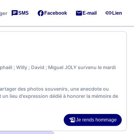
ger
SMS
Facebook
E-mail
Lien
aël ; Willy ; David ; Miguel JOLY survenu le mardi
 partager des photos souvenirs, une anecdote ou
 un lieu d'expression dédié à honorer la mémoire de
Je rends hommage