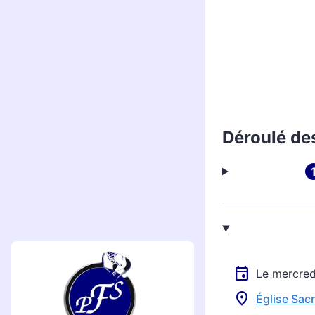
Déroulé de
Le mercre
Église Sac