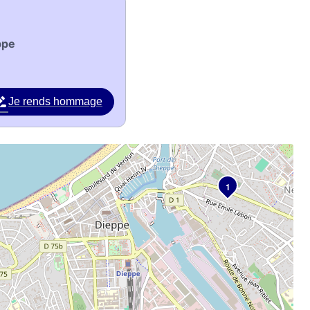
ppe
Je rends hommage
1