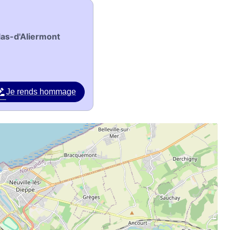
las-d'Aliermont
Je rends hommage