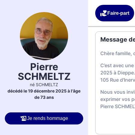
Faire-part
Message de 
Chère famille, 
Pierre
C’est avec une
2025 à Dieppe.
SCHMELTZ
105 Rue d'Inerv
né SCHMELTZ
décédé le 19 décembre 2025 à l'âge
Nous vous invi
de 73 ans
exprimer vos p
Pierre SCHMEL
Je rends hommage