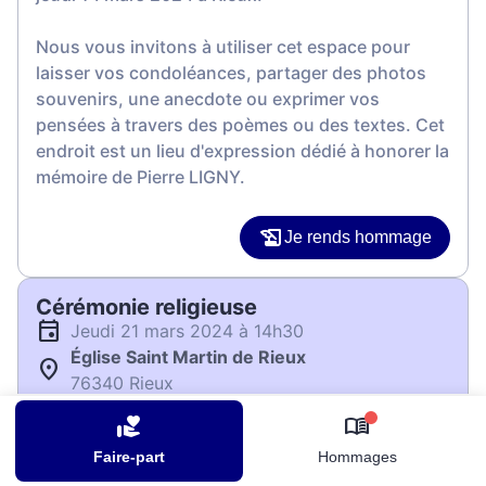
Nous vous invitons à utiliser cet espace pour
laisser vos condoléances, partager des photos
souvenirs, une anecdote ou exprimer vos
pensées à travers des poèmes ou des textes. Cet
endroit est un lieu d'expression dédié à honorer la
mémoire de Pierre LIGNY.
Je rends hommage
Cérémonie religieuse
jeudi 21 mars 2024 à 14h30
Église Saint Martin de Rieux
76340 Rieux
0
Je rends hommage
Faire-part
Hommages