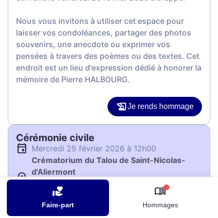
Nous vous invitons à utiliser cet espace pour
laisser vos condoléances, partager des photos
souvenirs, une anecdote ou exprimer vos
pensées à travers des poèmes ou des textes. Cet
endroit est un lieu d'expression dédié à honorer la
mémoire de Pierre HALBOURG.
Je rends hommage
Cérémonie civile
mercredi 25 février 2026 à 12h00
Crématorium du Talou de Saint-Nicolas-
d'Aliermont
105 Rue d'Inerville
0
76510 Saint-Nicolas-d'Aliermont
Faire-part
Hommages