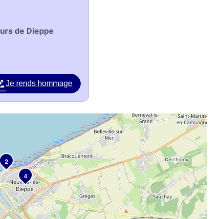
urs de Dieppe
Je rends hommage
2
4