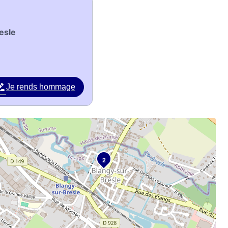
esle
Je rends hommage
2