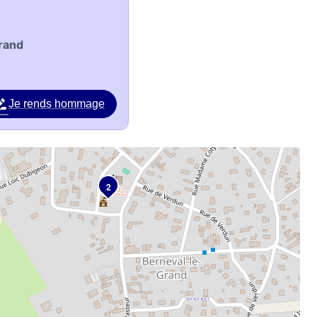
rand
Je rends hommage
2