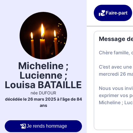
Faire-part
Message de 
Chère famille, 
Micheline ;
C’est avec une
Lucienne ;
mercredi 26 m
Louisa BATAILLE
Nous vous invi
née DUFOUR
exprimer vos p
décédée le 26 mars 2025 à l'âge de 84
Micheline ; Lu
ans
Je rends hommage