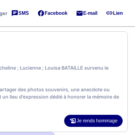
ger
SMS
Facebook
E-mail
Lien
heline ; Lucienne ; Louisa BATAILLE survenu le
 partager des photos souvenirs, une anecdote ou
 un lieu d'expression dédié à honorer la mémoire de
Je rends hommage