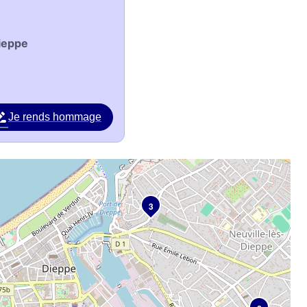
Dieppe
Je rends hommage
3