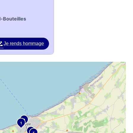
-Bouteilles
Je rends hommage
2
1
3