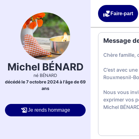
Faire-part
Message de 
Chère famille, 
Michel BÉNARD
C’est avec une
né BÉNARD
Rouxmesnil-Bou
décédé le 7 octobre 2024 à l'âge de 69
ans
Nous vous invi
exprimer vos p
Michel BÉNARD
Je rends hommage