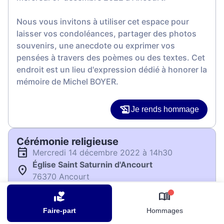
Nous vous invitons à utiliser cet espace pour
laisser vos condoléances, partager des photos
souvenirs, une anecdote ou exprimer vos
pensées à travers des poèmes ou des textes. Cet
endroit est un lieu d'expression dédié à honorer la
mémoire de Michel BOYER.
Je rends hommage
Cérémonie religieuse
mercredi 14 décembre 2022 à 14h30
Église Saint Saturnin d'Ancourt
76370 Ancourt
0
Je rends hommage
Faire-part
Hommages