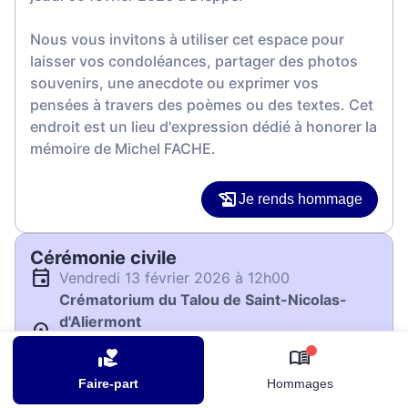
Nous vous invitons à utiliser cet espace pour
laisser vos condoléances, partager des photos
souvenirs, une anecdote ou exprimer vos
pensées à travers des poèmes ou des textes. Cet
endroit est un lieu d'expression dédié à honorer la
mémoire de Michel FACHE.
Je rends hommage
Cérémonie civile
vendredi 13 février 2026 à 12h00
Crématorium du Talou de Saint-Nicolas-
d'Aliermont
105 Rue d'Inerville
0
76510 Saint-Nicolas-d'Aliermont
Faire-part
Hommages