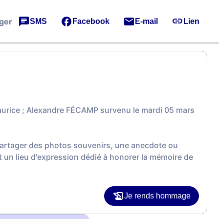
ger
SMS
Facebook
E-mail
Lien
aurice ; Alexandre FÉCAMP survenu le mardi 05 mars
 partager des photos souvenirs, une anecdote ou
 un lieu d'expression dédié à honorer la mémoire de
Je rends hommage