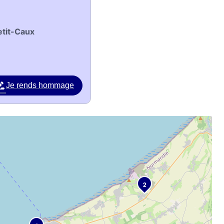
etit-Caux
Je rends hommage
2