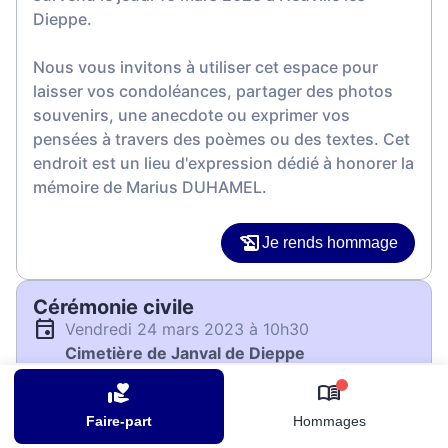
Dieppe.
Nous vous invitons à utiliser cet espace pour
laisser vos condoléances, partager des photos
souvenirs, une anecdote ou exprimer vos
pensées à travers des poèmes ou des textes. Cet
endroit est un lieu d'expression dédié à honorer la
mémoire de Marius DUHAMEL.
Je rends hommage
Cérémonie civile
vendredi 24 mars 2023 à 10h30
Cimetière de Janval de Dieppe
Rue Léon Rogé
0
76200 Dieppe
Faire-part
Hommages