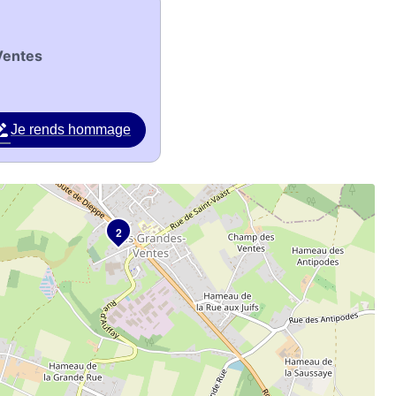
Ventes
Je rends hommage
2