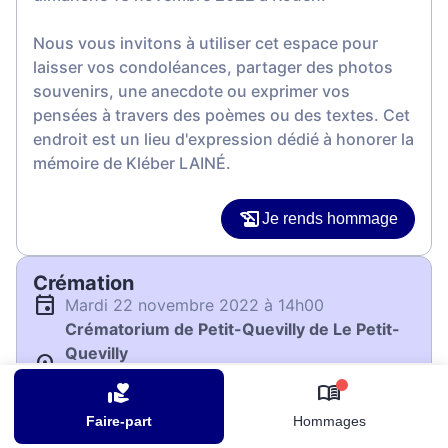
Nous vous invitons à utiliser cet espace pour
laisser vos condoléances, partager des photos
souvenirs, une anecdote ou exprimer vos
pensées à travers des poèmes ou des textes. Cet
endroit est un lieu d'expression dédié à honorer la
mémoire de Kléber LAINÉ.
Je rends hommage
Crémation
mardi 22 novembre 2022 à 14h00
Crématorium de Petit-Quevilly de Le Petit-
Quevilly
5 rue Elisa Lemonnier
0
76140 Le Petit-Quevilly
Faire-part
Hommages