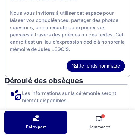
Nous vous invitons à utiliser cet espace pour
laisser vos condoléances, partager des photos
souvenirs, une anecdote ou exprimer vos
pensées à travers des poèmes ou des textes. Cet
endroit est un lieu d'expression dédié à honorer la
mémoire de Jules LEGOIS.
Je rends hommage
Déroulé des obsèques
Les informations sur la cérémonie seront
bientôt disponibles.
Activez une alerte si vous souhaitez être prévenu
dès que ces informations seront disponibles.
0
Faire-part
Hommages
Recevoir une alerte par e-mail*