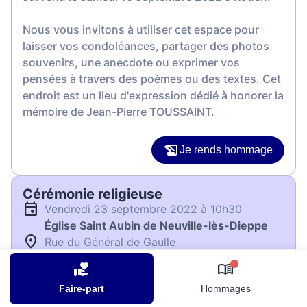
Nous vous invitons à utiliser cet espace pour
laisser vos condoléances, partager des photos
souvenirs, une anecdote ou exprimer vos
pensées à travers des poèmes ou des textes. Cet
endroit est un lieu d'expression dédié à honorer la
mémoire de Jean-Pierre TOUSSAINT.
Je rends hommage
Cérémonie religieuse
vendredi 23 septembre 2022 à 10h30
Église Saint Aubin de Neuville-lès-Dieppe
Rue du Général de Gaulle
76370 Neuville-lès-Dieppe
0
Faire-part
Hommages
Je rends hommage