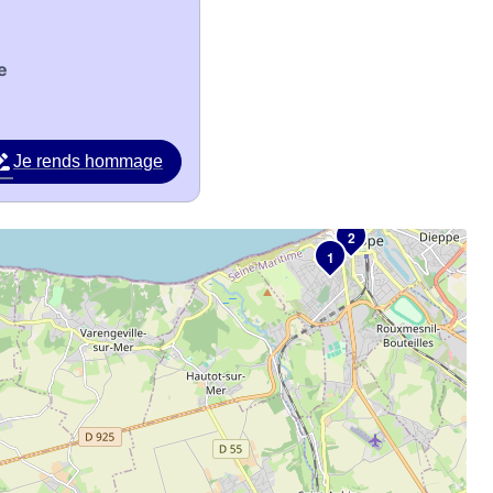
e
Je rends hommage
2
1