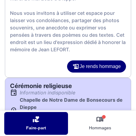
Nous vous invitons à utiliser cet espace pour
laisser vos condoléances, partager des photos
souvenirs, une anecdote ou exprimer vos
pensées à travers des poèmes ou des textes. Cet
endroit est un lieu d'expression dédié à honorer la
mémoire de Jean LEFORT.
Je rends hommage
Cérémonie religieuse
Information indisponible
Chapelle de Notre Dame de Bonsecours de
Dieppe
16 Chemin des Falaises
0
76200 Dieppe
Faire-part
Hommages