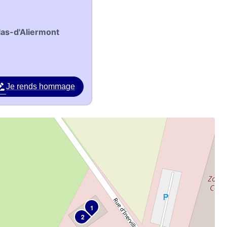
las-d'Aliermont
Je rends hommage
1
2