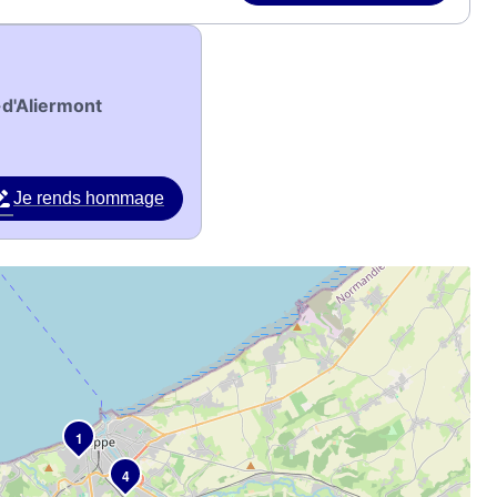
-d'Aliermont
Je rends hommage
1
4