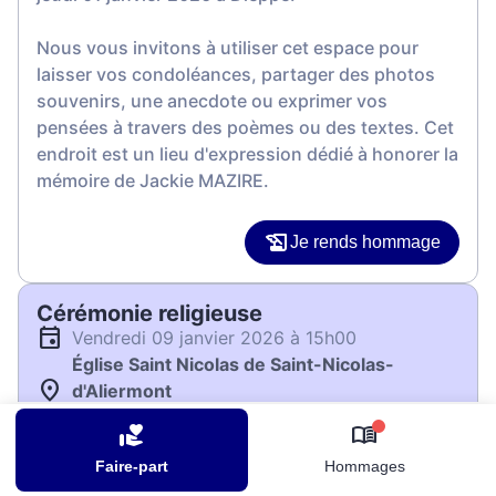
Nous vous invitons à utiliser cet espace pour
laisser vos condoléances, partager des photos
souvenirs, une anecdote ou exprimer vos
pensées à travers des poèmes ou des textes. Cet
endroit est un lieu d'expression dédié à honorer la
mémoire de Jackie MAZIRE.
Je rends hommage
Cérémonie religieuse
vendredi 09 janvier 2026 à 15h00
Église Saint Nicolas de Saint-Nicolas-
d'Aliermont
76510 Saint-Nicolas-d'Aliermont
0
Faire-part
Hommages
Je rends hommage