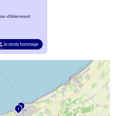
las-d'Aliermont
Je rends hommage
2
1