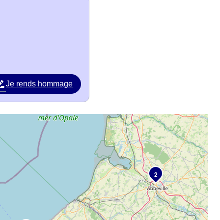
Je rends hommage
2