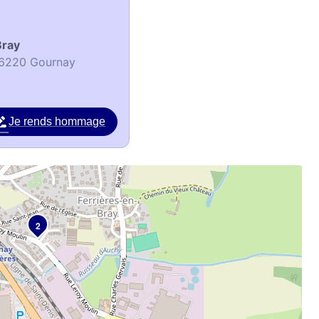
Bray
-76220 Gournay
Je rends hommage
2