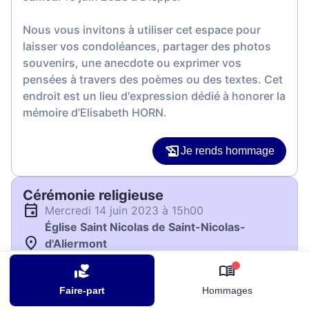
Nous vous invitons à utiliser cet espace pour
laisser vos condoléances, partager des photos
souvenirs, une anecdote ou exprimer vos
pensées à travers des poèmes ou des textes. Cet
endroit est un lieu d'expression dédié à honorer la
mémoire d’Elisabeth HORN.
Je rends hommage
Cérémonie religieuse
mercredi 14 juin 2023 à 15h00
Église Saint Nicolas de Saint-Nicolas-
d'Aliermont
76510 Saint-Nicolas-d'Aliermont
0
Faire-part
Hommages
Je rends hommage