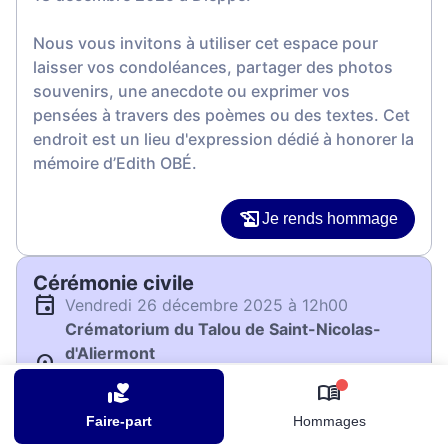
Nous vous invitons à utiliser cet espace pour
laisser vos condoléances, partager des photos
souvenirs, une anecdote ou exprimer vos
pensées à travers des poèmes ou des textes. Cet
endroit est un lieu d'expression dédié à honorer la
mémoire d’Edith OBÉ.
Je rends hommage
Cérémonie civile
vendredi 26 décembre 2025 à 12h00
Crématorium du Talou de Saint-Nicolas-
d'Aliermont
105 Rue d'Inerville
0
76510 Saint-Nicolas-d'Aliermont
Faire-part
Hommages