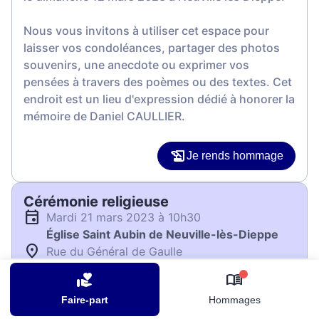
Nous vous invitons à utiliser cet espace pour
laisser vos condoléances, partager des photos
souvenirs, une anecdote ou exprimer vos
pensées à travers des poèmes ou des textes. Cet
endroit est un lieu d'expression dédié à honorer la
mémoire de Daniel CAULLIER.
Je rends hommage
Cérémonie religieuse
mardi 21 mars 2023 à 10h30
Église Saint Aubin de Neuville-lès-Dieppe
Rue du Général de Gaulle
76370 Neuville-lès-Dieppe
0
Faire-part
Hommages
Je rends hommage