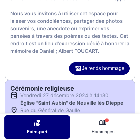
Nous vous invitons à utiliser cet espace pour
laisser vos condoléances, partager des photos
souvenirs, une anecdote ou exprimer vos
pensées à travers des poèmes ou des textes. Cet
endroit est un lieu d'expression dédié à honorer la
mémoire de Daniel ; Albert FOUCART.
Je rends hommage
Cérémonie religieuse
vendredi 27 décembre 2024 à 14h30
Église "Saint Aubin" de Neuville lès Dieppe
Rue du Général de Gaulle
76370 Neuville lès Dieppe
0
Faire-part
Hommages
Je rends hommage