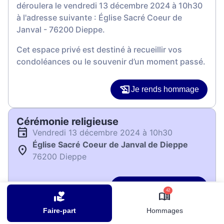
déroulera le vendredi 13 décembre 2024 à 10h30
à l'adresse suivante : Église Sacré Coeur de
Janval - 76200 Dieppe.
Cet espace privé est destiné à recueillir vos
condoléances ou le souvenir d’un moment passé.
Je rends hommage
Cérémonie religieuse
vendredi 13 décembre 2024 à 10h30
Église Sacré Coeur de Janval de Dieppe
76200 Dieppe
Je rends hommage
42
Déroulé des obsèques
Faire-part
Hommages