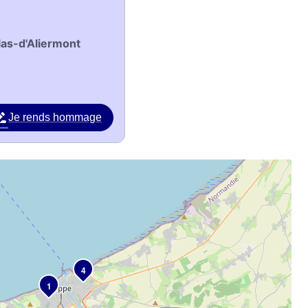
las-d'Aliermont
Je rends hommage
4
1