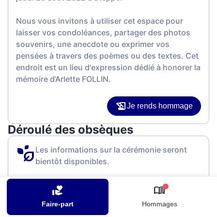
Nous vous invitons à utiliser cet espace pour
laisser vos condoléances, partager des photos
souvenirs, une anecdote ou exprimer vos
pensées à travers des poèmes ou des textes. Cet
endroit est un lieu d'expression dédié à honorer la
mémoire d’Arlette FOLLIN.
Je rends hommage
Déroulé des obsèques
Les informations sur la cérémonie seront
bientôt disponibles.
Activez une alerte si vous souhaitez être prévenu
dès que ces informations seront disponibles.
0
Faire-part
Hommages
Recevoir une alerte par e-mail*