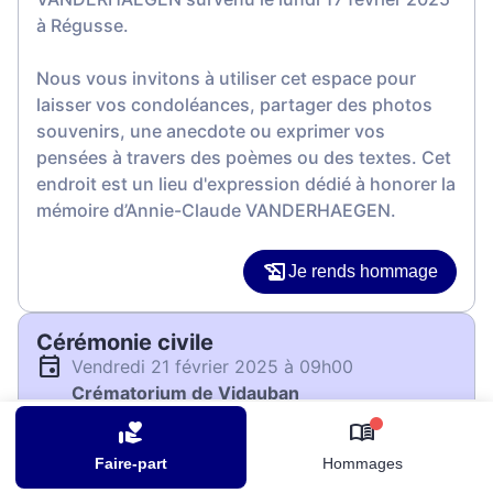
à Régusse.
Nous vous invitons à utiliser cet espace pour
laisser vos condoléances, partager des photos
souvenirs, une anecdote ou exprimer vos
pensées à travers des poèmes ou des textes. Cet
endroit est un lieu d'expression dédié à honorer la
mémoire d’Annie-Claude VANDERHAEGEN.
Je rends hommage
Cérémonie civile
vendredi 21 février 2025 à 09h00
Crématorium de Vidauban
139 Boulevard des Pins Parasols
0
83550 Vidauban
Faire-part
Hommages