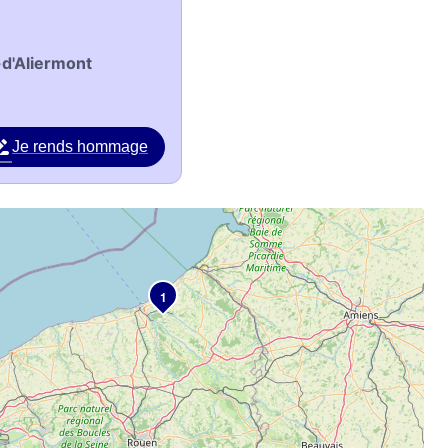
-d'Aliermont
Je rends hommage
1