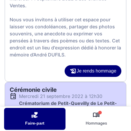
Ventes.
Nous vous invitons à utiliser cet espace pour
laisser vos condoléances, partager des photos
souvenirs, une anecdote ou exprimer vos
pensées à travers des poèmes ou des textes. Cet
endroit est un lieu d'expression dédié à honorer la
mémoire d’André DUFILS.
Je rends hommage
Cérémonie civile
mercredi 21 septembre 2022 à 12h30
Crématorium de Petit-Quevilly de Le Petit-
Quevilly
0
5 rue Elisa Lemonnier
Faire-part
Hommages
76140 Le Petit-Quevilly