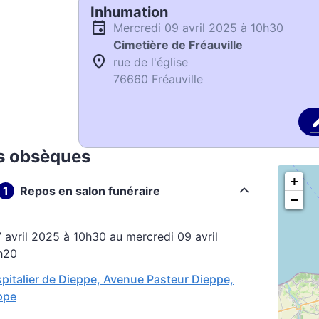
Inhumation
mercredi 09 avril 2025 à 10h30
Cimetière de Fréauville
rue de l'église
76660 Fréauville
s obsèques
+
Repos en salon funéraire
−
h20
pitalier de Dieppe, Avenue Pasteur Dieppe,
ppe