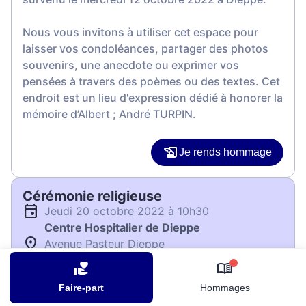
Nous vous invitons à utiliser cet espace pour
laisser vos condoléances, partager des photos
souvenirs, une anecdote ou exprimer vos
pensées à travers des poèmes ou des textes. Cet
endroit est un lieu d'expression dédié à honorer la
mémoire d’Albert ; André TURPIN.
Je rends hommage
Cérémonie religieuse
jeudi 20 octobre 2022 à 10h30
Centre Hospitalier de Dieppe
Avenue Pasteur Dieppe
76200 Dieppe
0
Faire-part
Hommages
Je rends hommage