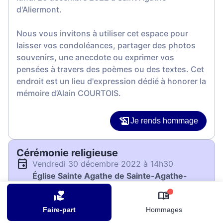
d'Aliermont.
Nous vous invitons à utiliser cet espace pour
laisser vos condoléances, partager des photos
souvenirs, une anecdote ou exprimer vos
pensées à travers des poèmes ou des textes. Cet
endroit est un lieu d'expression dédié à honorer la
mémoire d’Alain COURTOIS.
Je rends hommage
Cérémonie religieuse
vendredi 30 décembre 2022 à 14h30
Église Sainte Agathe de Sainte-Agathe-
d'Aliermont
0
76660 Sainte-Agathe-d'Aliermont
Faire-part
Hommages